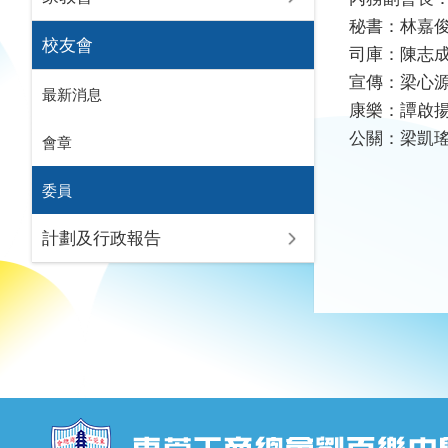
秘書：林嘉
校友會
司庫：陳志
宣傳：梁心
最新消息
康樂：譚啟
公關：梁凱
會章
委員
計劃及行政報告