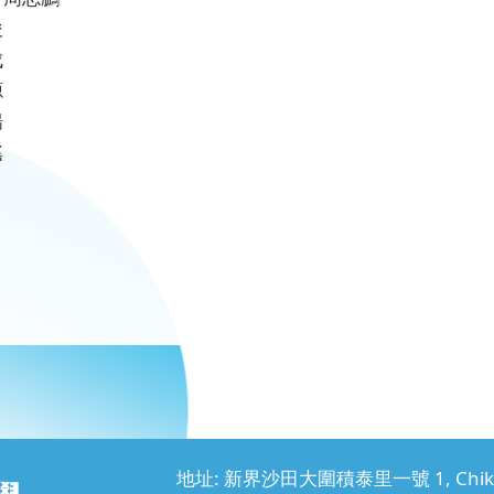
俊
成
源
揚
瑤
地址: 新界沙田大圍積泰里一號 1, Chik Tai L