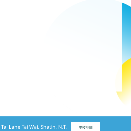
ane,Tai Wai, Shatin, N.T.
學校地圖