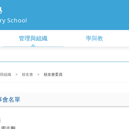
學
ry School
管理與組織
學與教
與組織
>
校友會
>
校友會委員
事會名單
培
：周志鵬