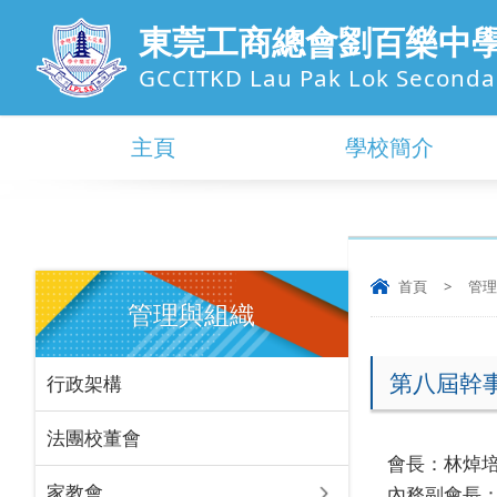
東莞工商總會劉百樂中
GCCITKD Lau Pak Lok Seconda
主頁
學校簡介
首頁
>
管理
管理與組織
第八屆幹
行政架構
法團校董會
會長：林焯
家教會
內務副會長