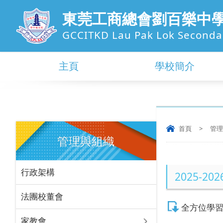
東莞工商總會劉百樂中
GCCITKD Lau Pak Lok Seconda
主頁
學校簡介
首頁
>
管理
管理與組織
行政架構
2025-20
法團校董會
全方位學
家教會