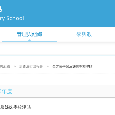
學
ry School
管理與組織
學與教
與組織
>
計劃及行政報告
>
全方位學習及姊妹學校津貼
26年度
習及姊妹學校津貼