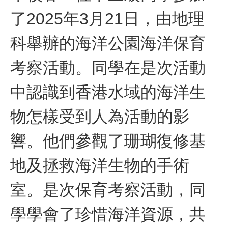
了
2025
年
3
月
21
日，由
地理
科舉辦的海洋公園海洋保育
考察活動。
同學
在是次活動
中認識到香港水域的海洋生
物怎樣受到人為活動的影
響
。他們參觀了珊瑚復修基
地及拯救
海洋生物的手術
室。是次保育考察活動，同
學
學會了珍惜海洋資源，共