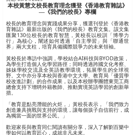
本校黃慧文校長教育理念獲登《香港教育雜誌》
—《我們的校長》專欄
校長的教育理念與實踐成果分享，獲選刊登於《香港教
育雜誌》最新出版的《我們的校長》教育文集。該文集
130
匯聚
位校長的教育智慧，黃校長以校訓「博學力
行」為核心，闡述如何透過「自主學習」與「聯通世
界」兩大支柱，培育具備國際競爭力的未來領袖。
AI
BYOD
黃校長於專訪中強調，學校結合
科技與
政策，
為學生打造個人化學習路徑；同時透過跨國文化考察、
姊妹學校交流及全英語教學環境，拓展學生的全球視
野。文中亦分享本校與香港中文大學、教育局「優質學
校改進計劃」的合作成果，以及本校辦學團體東莞工商
總會支持下增聘外籍教師、推動實境英語學習的創新舉
措。
「教育是點亮潛能的火炬，」黃校長表示，「我們致力
創造兼具挑戰與支持的環境，讓每個孩子自信前行，成
為獨當一面的世界公民。」
歡迎家長與教育同仁閱讀有關分享，深入了解劉百樂中
學如何以教育匠心，成就非凡未來。