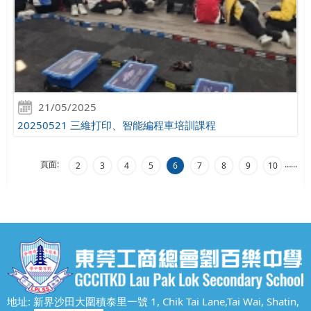
21/05/2025
20250521 三維打印、智能編程車培訓課程
頁面:
…
…
2
3
4
5
6
7
8
9
10
地址: 新界沙田大圍積泰里一號 1, Chik Tai Lane,Tai Wai, Shatin,