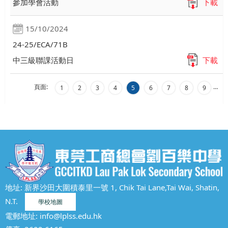
參加學會活動
下載
15/10/2024
24-25/ECA/71B
中三級聯課活動日
下載
頁面:
…
1
2
3
4
5
6
7
8
9
地址: 新界沙田大圍積泰里一號 1, Chik Tai Lane,Tai Wai, Shatin,
N.T.
學校地圖
電郵地址:
info@lplss.edu.hk