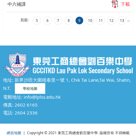
中六補課
下載
頁面:
…
5
6
7
8
9
10
11
12
13
地址: 新界沙田大圍積泰里一號 1, Chik Tai Lane,Tai Wai, Shatin,
N.T.
學校地圖
電郵地址:
info@lplss.edu.hk
傳真: 2602 6165
電話:
2604 2336
網頁地圖
| Copyright © 2021 東莞工商總會劉百樂中學. 版權所有 不得轉載