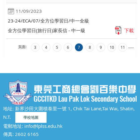
11/09/2023
23-24/ECA/07/全方位學習日/中一全級
全方位學習日(旅行日)家長信 - 中一級
下載
頁面:
…
…
3
4
5
6
7
8
9
10
11
地址: 新界沙田大圍積泰里一號 1, Chik Tai Lane,Tai Wai, Shatin,
N.T.
學校地圖
電郵地址:
info@lplss.edu.hk
傳真: 2602 6165